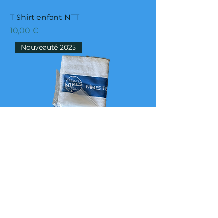
T Shirt enfant NTT
Prix
10,00 €
Nouveauté 2025
Serviette NTT
Prix
10,00 €
Nouveauté 2025